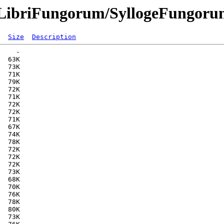
es/LibriFungorum/SyllogeFungo
Size
Description